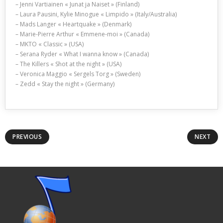
– Jenni Vartiainen « Junat ja Naiset » (Finland)
– Laura Pausini, Kylie Minogue « Limpido » (Italy/Australia)
– Mads Langer « Heartquake » (Denmark)
– Marie-Pierre Arthur « Emmene-moi » (Canada)
– MKTO « Classic » (USA)
– Serana Ryder « What I wanna know » (Canada)
– The Killers « Shot at the night » (USA)
– Veronica Maggio « Sergels Torg » (Sweden)
– Zedd « Stay the night » (Germany)
PREVIOUS
NEXT