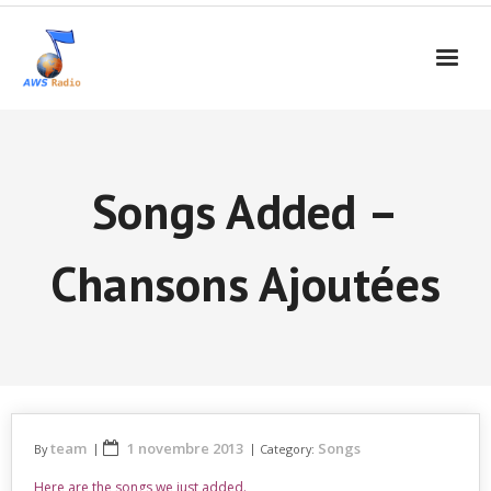
Songs Added –
Chansons Ajoutées
team
1 novembre 2013
Songs
By
Category:
Here are the songs we just added.