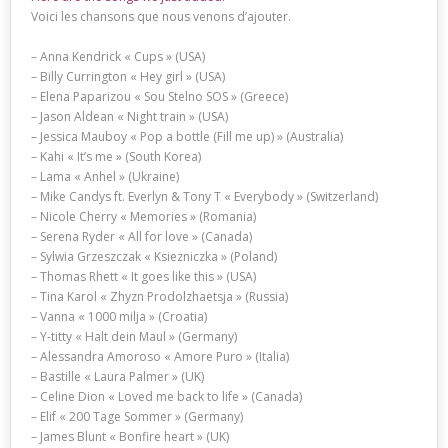
Voici les chansons que nous venons d’ajouter.
– Anna Kendrick « Cups » (USA)
– Billy Currington « Hey girl » (USA)
– Elena Paparizou « Sou Stelno SOS » (Greece)
– Jason Aldean « Night train » (USA)
– Jessica Mauboy « Pop a bottle (Fill me up) » (Australia)
– Kahi « It’s me » (South Korea)
– Lama « Anhel » (Ukraine)
– Mike Candys ft. Everlyn & Tony T « Everybody » (Switzerland)
– Nicole Cherry « Memories » (Romania)
– Serena Ryder « All for love » (Canada)
– Sylwia Grzeszczak « Ksiezniczka » (Poland)
– Thomas Rhett « It goes like this » (USA)
– Tina Karol « Zhyzn Prodolzhaetsja » (Russia)
– Vanna « 1000 milja » (Croatia)
– Y-titty « Halt dein Maul » (Germany)
– Alessandra Amoroso « Amore Puro » (Italia)
– Bastille « Laura Palmer » (UK)
– Celine Dion « Loved me back to life » (Canada)
– Elif « 200 Tage Sommer » (Germany)
– James Blunt « Bonfire heart » (UK)